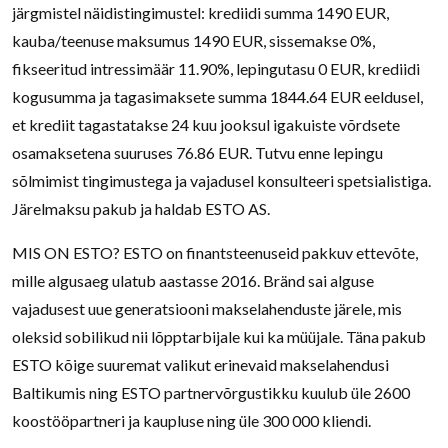
järgmistel näidistingimustel: krediidi summa 1490 EUR,
kauba/teenuse maksumus 1490 EUR, sissemakse 0%,
fikseeritud intressimäär 11.90%, lepingutasu 0 EUR, krediidi
kogusumma ja tagasimaksete summa 1844.64 EUR eeldusel,
et krediit tagastatakse 24 kuu jooksul igakuiste võrdsete
osamaksetena suuruses 76.86 EUR. Tutvu enne lepingu
sõlmimist tingimustega ja vajadusel konsulteeri spetsialistiga.
Järelmaksu pakub ja haldab ESTO AS.
MIS ON ESTO? ESTO on finantsteenuseid pakkuv ettevõte,
mille algusaeg ulatub aastasse 2016. Bränd sai alguse
vajadusest uue generatsiooni makselahenduste järele, mis
oleksid sobilikud nii lõpptarbijale kui ka müüjale. Täna pakub
ESTO kõige suuremat valikut erinevaid makselahendusi
Baltikumis ning ESTO partnervõrgustikku kuulub üle 2600
koostööpartneri ja kaupluse ning üle 300 000 kliendi.