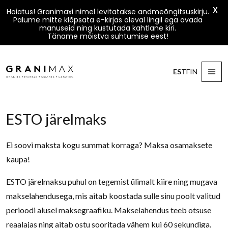
X
Hoiatus! Granimaxi nimel levitatakse andmeõngitsuskirju.
Palume mitte klõpsata e-kirjas oleval lingil ega avada
manuseid ning kustutada kahtlane kiri.
Täname mõistva suhtumise eest!
Liigu sisu juurde
EST
FIN
Granimax
ESTO järelmaks
Ei soovi maksta kogu summat korraga? Maksa osamaksete
kaupa!
ESTO järelmaksu puhul on tegemist ülimalt kiire ning mugava
makselahendusega, mis aitab koostada sulle sinu poolt valitud
perioodi alusel maksegraafiku. Makselahendus teeb otsuse
reaalajas ning aitab ostu sooritada vähem kui 60 sekundiga.