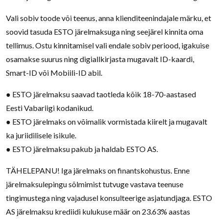
Vali sobiv toode või teenus, anna klienditeenindajale märku, et
soovid tasuda ESTO järelmaksuga ning seejärel kinnita oma
tellimus. Ostu kinnitamisel vali endale sobiv periood, igakuise
osamakse suurus ning digiallkirjasta mugavalt ID-kaardi,
Smart-ID või Mobiili-ID abil.
● ESTO järelmaksu saavad taotleda kõik 18-70-aastased
Eesti Vabariigi kodanikud.
● ESTO järelmaks on võimalik vormistada kiirelt ja mugavalt
ka juriidilisele isikule.
● ESTO järelmaksu pakub ja haldab ESTO AS.
TÄHELEPANU! Iga järelmaks on finantskohustus. Enne
järelmaksulepingu sõlmimist tutvuge vastava teenuse
tingimustega ning vajadusel konsulteerige asjatundjaga. ESTO
AS järelmaksu krediidi kulukuse määr on 23.63% aastas