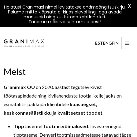
X
Hoiatus! Granimaxi nimel levitatakse andmeõngitsuskirju.
Palume mitte klõpsata e-kirjas oleval lingil ega avada
manuseid ning kustutada kahtlane kiri.
Täname mõistva suhtumise eest!
Liigu sisu juurde
EST
ENG
FIN
Granimax
Meist
Granimax OÜ
on 2020. aastast tegutsev kivist
töötasapindade ning kivilahenduste tootja, kelle jaoks on
esmatähtis pakkuda klientidele
kaasaegset,
keskkonnasäästlikku ja kvaliteetset toodet.
Tipptasemel tootmisvõimalused
: Investeeringud
tipptasemel Denveri tootmisseadmetesse tagavad täpse