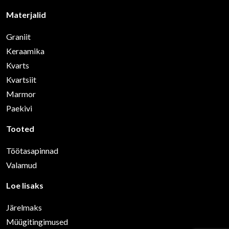
Materjalid
Graniit
Keraamika
Kvarts
Kvartsiit
Marmor
Paekivi
Tooted
Töötasapinnad
Valamud
Loe lisaks
Järelmaks
Müügitingimused