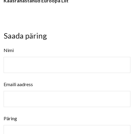
Kaasrahastanud Euroopa Liit
Saada päring
Nimi
Emaili aadress
Päring