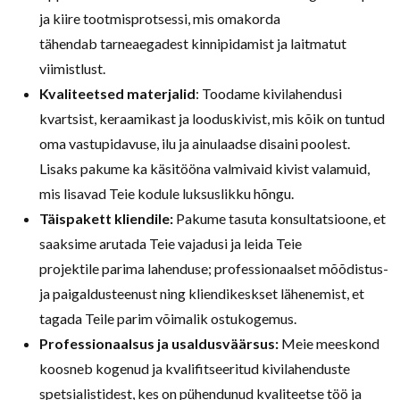
ja kiire tootmisprotsessi, mis omakorda
tähendab tarneaegadest kinnipidamist ja laitmatut
viimistlust.
Kvaliteetsed materjalid
: Toodame kivilahendusi
kvartsist, keraamikast ja looduskivist, mis kõik on tuntud
oma vastupidavuse, ilu ja ainulaadse disaini poolest.
Lisaks pakume ka käsitööna valmivaid kivist valamuid,
mis lisavad Teie kodule luksuslikku hõngu.
Täispakett kliendile:
Pakume tasuta konsultatsioone, et
saaksime arutada Teie vajadusi ja leida Teie
projektile parima lahenduse; professionaalset mõõdistus-
ja paigaldusteenust ning kliendikeskset lähenemist, et
tagada Teile parim võimalik ostukogemus.
Professionaalsus ja usaldusväärsus:
Meie meeskond
koosneb kogenud ja kvalifitseeritud kivilahenduste
spetsialistidest, kes on pühendunud kvaliteetse töö ja