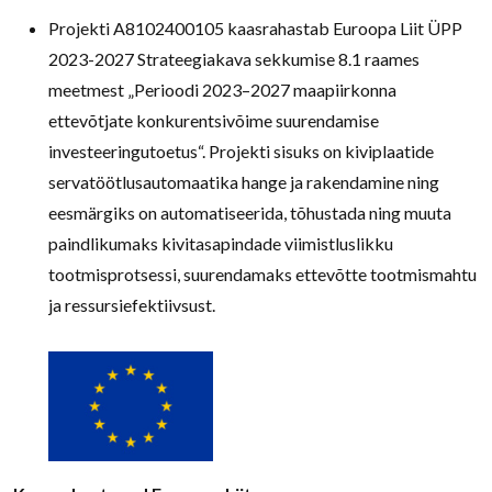
Projekti A8102400105 kaasrahastab Euroopa Liit ÜPP
2023-2027 Strateegiakava sekkumise 8.1 raames
meetmest „Perioodi 2023–2027 maapiirkonna
ettevõtjate konkurentsivõime suurendamise
investeeringutoetus“. Projekti sisuks on kiviplaatide
servatöötlusautomaatika hange ja rakendamine ning
eesmärgiks on automatiseerida, tõhustada ning muuta
paindlikumaks kivitasapindade viimistluslikku
tootmisprotsessi, suurendamaks ettevõtte tootmismahtu
ja ressursiefektiivsust.