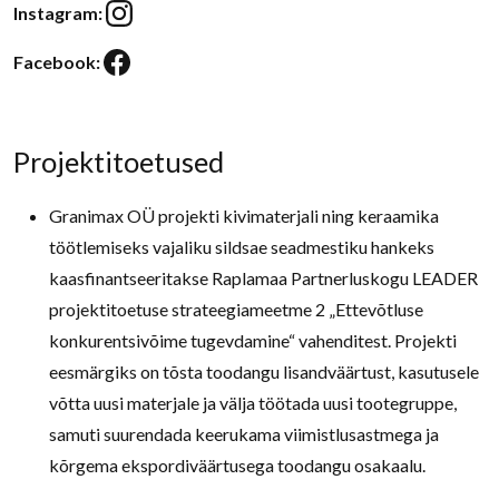
Instagram:
Instagram
Facebook:
Facebook
Projektitoetused
Granimax OÜ projekti kivimaterjali ning keraamika
töötlemiseks vajaliku sildsae seadmestiku hankeks
kaasfinantseeritakse Raplamaa Partnerluskogu LEADER
projektitoetuse strateegiameetme 2 „Ettevõtluse
konkurentsivõime tugevdamine“ vahenditest. Projekti
eesmärgiks on tõsta toodangu lisandväärtust, kasutusele
võtta uusi materjale ja välja töötada uusi tootegruppe,
samuti suurendada keerukama viimistlusastmega ja
kõrgema ekspordiväärtusega toodangu osakaalu.