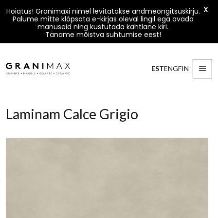
X
Hoiatus! Granimaxi nimel levitatakse andmeõngitsuskirju.
Palume mitte klõpsata e-kirjas oleval lingil ega avada
manuseid ning kustutada kahtlane kiri.
Täname mõistva suhtumise eest!
Liigu sisu juurde
EST
ENG
FIN
Granimax
Laminam Calce Grigio
27.04.2024
By
KrisDiana