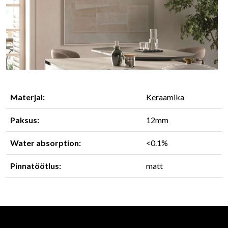
Materjal:
Keraamika
Paksus:
12mm
Water absorption:
<0.1%
Pinnatöötlus:
matt