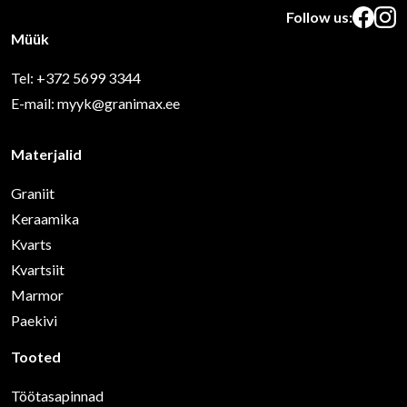
Follow us:
Facebo
Inst
Müük
Tel:
+372 5699 3344
E-mail:
myyk@granimax.ee
Materjalid
Graniit
Keraamika
Kvarts
Kvartsiit
Marmor
Paekivi
Tooted
Töötasapinnad